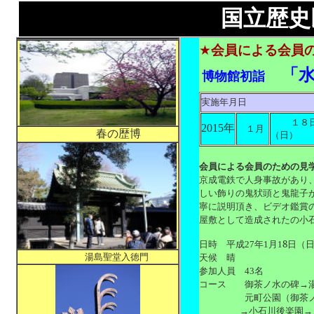
国立歴史民俗博
★
会員による会員
「水
博物館初詣
実施年月日
１８
2015年
１月
春の歴博
（日）
会員による会員のための見
京成電鉄で人身事故があり
しい飾りの鬼犾頭と鬼龍子
寧に説明頂き、ビデオ鑑賞
屋敷として造成されたの小
日時 平成
年
月
8日（
27
1
1
天候 晴
湯島聖堂入徳門
参加人員
名
43
コース 御茶ノ水の碑→湯
元町公園（御茶ノ水の
→小石川後楽園