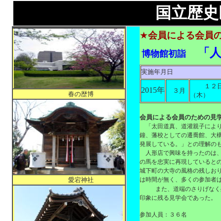
国立歴史民俗博
★
会員による会員
「人
博物館初詣
実施年月日
１２
2015年
３月
春の歴博
（木）
会員による会員のための見
「太田道真、道灌親子によ
鐘、藩校としての遷喬館、大
発展している。」との理解の
人形店で興味を持ったのは
の馬を忠実に再現していると
城下町の大寺の風格の残しお
は時間が無く、多くの参加者
愛宕神社
また、道端のさりげなく
印象に残る見学会であった。
参加人員：３６名