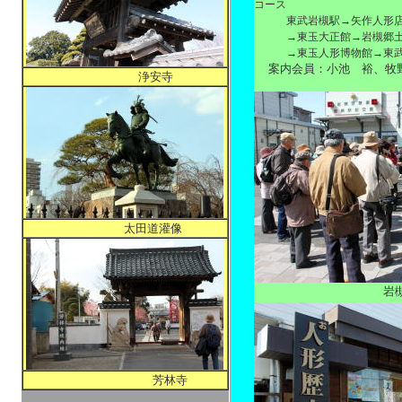
コース
東武岩槻駅→矢作人形店→
→東玉大正館→岩槻郷
→東玉人形博物館→東
案内会員：小池 裕、牧野
浄安寺
太田道灌像
岩
芳林寺