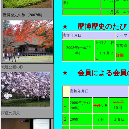
年）
２月
第１４
歴博歴史の旅（2007年)
★
歴博歴史のたび
実施年月日
テーマ
10
月３１日
東海道
2008年(平成20
～
年）
１１月２
詳細
日
城址公園の桜
★
会員による会員
実施年月日
２５日
2008年(平成
１
４月
５月
16日
20年）
講座の風景
２
2008年
７月
１８
日