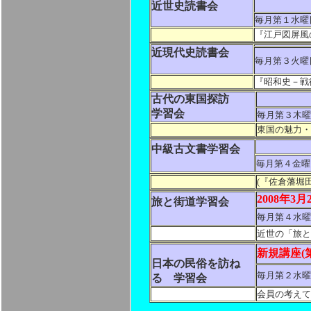
近世史読書会
毎月第１水曜
『江戸図屏風
近現代史読書会
毎月第３火曜
『昭和史－戦
古代の東国探訪
学習会
毎月第３木曜
東国の魅力・
中級古文書学習会
毎月第４金曜日
(『佐倉藩堀
2008年
旅と街道学習会
毎月第４水曜日
近世の「旅と
新規講座(第
日本の民俗を訪ね
毎月第２水曜日
る
学習会
会員の考えて