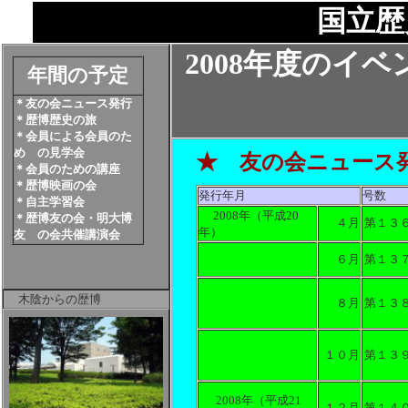
国立歴
2008年度のイベ
年間の予定
＊友の会ニュース発行
＊歴博歴史の旅
＊会員による会員のた
め の見学会
★ 友の会ニュース
＊会員のための講座
＊歴博映画の会
発行年月
号数
＊自主学習会
2008年（平成20
＊歴博友の会・明大博
４月
第１３
年）
友 の会共催講演会
６月
第１３
木陰からの歴博
８月
第１３
１０月
第１３
2008年（平成21
１２月
第１４