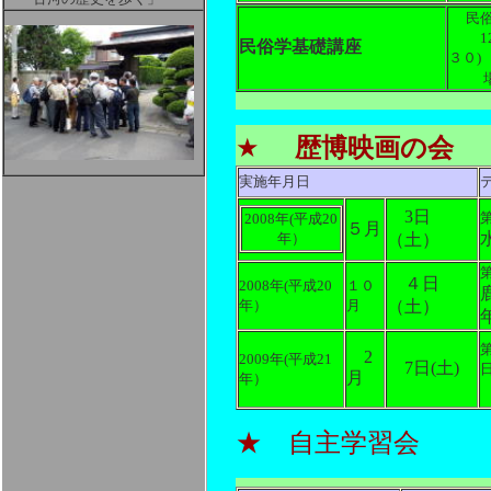
民
12月
民俗学基礎講座
３０)
★
歴博映画の会
実施年月日
3日
2008年(平成20
５月
年）
（土）
４日
2008年(平成20
１０
年）
月
（土）
2
2009年(平成21
7日(土)
月
年）
★
自主学習会