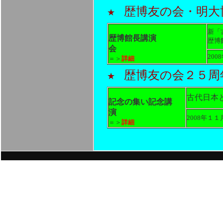
歴博友の会・明大
★
新
歴博館長講演
歴博
会
20
＝＞
詳細
歴博友の会２５周
★
古代日本
記念の集い記念講
演
2008年１
＝＞
詳細