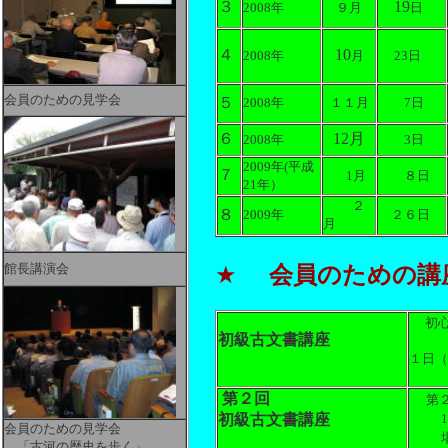
３
19
2008年
９月
日
４
10
2008年
月
23日
会員のための見学会
５
2008年
１１月
7日
６
12月
2008年
3日
2009年
(平成
７
1月
８日
21年）
２
８
2009年
２６日
月
館長講演会
★
会員のための講
初
初級古文書講座
第１
１日（
時間
第２回
第２
初級古文書講座
会員のための見学会
「古河の歴史を歩く」