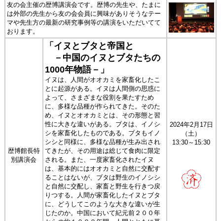
友の会主催の歴博講演会です。歴博の先生や、たまに
は外部の先生から友の会会員に興味がありそうなテー
マや先生方の最新の研究事例等の講演をいただいてて
おります。
「イヌとブタと帝国と
－中国のイヌとブタたちの
1000年物語－」
イヌは、人間がオオカミを家畜化したこ
とに起源がある。イヌは人間側の思惑に
よって、さまざまな役割を果たすため
に、多様な品種が作られてきた。そのた
め、イヌとオオカミとは、その形態と習
性に大きな違いがある。ブタは、イノシ
2024年2月17日
シを家畜化したものである。ブタもイノ
（土）
シシと同様に、多様な品種が生み出され
13:30～15:30
歴博館長特
てきたが、その用途は総じて食肉に限定
別講演会
される。また、一度家畜化されたイヌ
は、基本的にはオオカミと自然に交配す
ることはないが、ブタは野生のイノシシ
と自然に交配し、家畜と野生を行きつ戻
りつする。人間が家畜化したイヌとブタ
に、どうしてこのような大きな違いが生
じたのか。中国において紀元前２００年