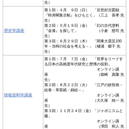
生）
第１回：４月 ９日（日） 「近世好古図録
『聆涛閣集古帖』をひもとく」（三上 喜孝 先
生）
第２回：５月１９日（金） 「幻の古代塗料
歴史学講座
『金漆』を探して」 （小倉 慈司 先
生）
第３回：６月２９日（木） 「関東大震災100
年－当時の社会を考える－」（樋浦 郷子 先
生）
第１回：７月 ７日（金） 「世界をリードす
る日本の高精度年代研究と歴博の役割」
オンライン講
座 （箱崎 真隆 先
生）
第２回：８月２２日（火） 「江戸の妖怪画－
絵巻・草双紙・錦絵－」
情報資料学講座
オンライン講
座 （大久保 純一 先
生）
第３回：１１月２４日（金）「ジャポニスムと
藤」
オンライン講
座 （澤田 和人 先