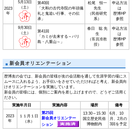
5月13日
第40回
松尾 恒一
申込方法
（土）
「大和の古代寺院の年頭儀
先生
は
2023
年
礼と鬼追い行事、その伝
（民俗研究
歴博HP
承」
系）
参照
9月30日
春日 聡 先
申込方法
第41回
（土）
生
は
「カミが去来する～バリ
（
客員准教
歴博HP
島・八重山～」
授
）
参照
新会員オリエンテーション
歴博友の会では、新会員の皆様が友の会活動を通して生涯学習の場にス
ムースに入れるよう、お手伝いをさせていただければと考え、新会員向
けオリエンテーションを実施しています。
新会員の皆様には、個別にご案内を差し上げますので、どうぞご活用く
ださい。
実施年月日
実施内容
場所
備考
第25回
13:30～15:30
6月、10
2023
１１月１日
新会員オリエンテー
国立歴史民俗
月、2月の
年
（水）
博物館内
3回を予定
ション