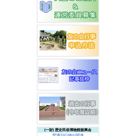
(一財) 歴史民俗博物館振興会
歴博刊行物や関連