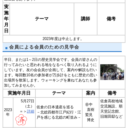
実
施
年
テーマ
講師
備考
月
日
2023年度は中止します。
会員による会員のための見学会
半日、または1～2日の歴史見学会です。会員の皆さんの
行ってみたいと思われる地をなるべく取り入れるように
しています。友の会会員が企画して、案内や解説も行い
ます。毎回数10名の参加者が万歩計をともに歴史の思い
出場所を散策します。ウォーキングを兼ねてあなたも参
加してみませんか。
実施年月日
テーマ
案内
備考
5月27日
佐倉高校地域
谷中
（土）
交流施設、順
佐倉の日本遺産を巡る
直樹
2023
＝＞
詳細
天堂記念館、
－北総四都市江戸紀行・江
年
鷲見
旧堀田邸など
戸を感じる北総の町並み－
博史