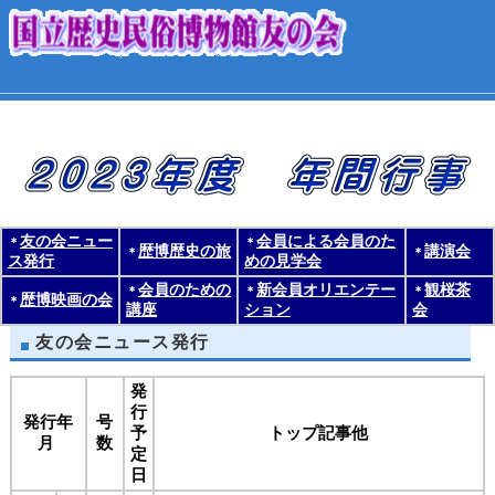
友の会ニュー
会員による会員のた
＊
＊
歴博歴史の旅
講演会
＊
＊
ス発行
めの見学会
会員のための
新会員オリエンテー
観桜茶
＊
＊
＊
歴博映画の会
＊
講座
ション
会
友の会ニュース発行
発
行
発行年
号
予
トップ記事他
月
数
定
日