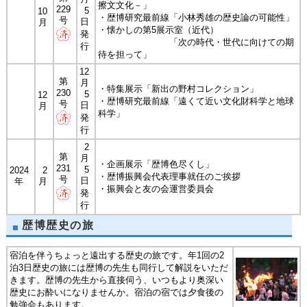
擦文文化－」
229
5
10
・歴博研究最前線「小林秀雄の歴史論の可能性」
号
日
月
・懐かしの第5展示室（近代）
発
「次の時代・世代に向けての期
行
待を担って」
12
第
月
・特集展示「新出の野村コレクション」
230
5
12
・歴博研究最前線「遠くて近い文化財科学と地球
号
日
月
科学」
発
行
2
第
月
・企画展示「歴博色尽くし」
231
5
2024
2
・歴博振興会代表理事就任のご挨拶
号
日
年
月
・振興会と友の会運営委員会
発
行
歴博歴史の旅
宿泊を伴うちょっと遠出する歴史の旅です。年1回の2
泊3日歴史の旅には歴博の先生も同行して解説をいただ
きます。歴博の先生から直接伺う、いつもより奥深い
歴史にお酔いになりませんか。宿泊の宿では夕食後の
勉強会もあります。