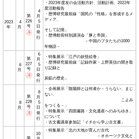
・2023年度友の会活動方針、活動計画、2022年
度活動報告
4
・歴博研究最前線「国民の『性格』を形成するメ
第
月
ディア、
226
5
2023
4
号
日
年
月
そして記憶」
発
・歴博館長特別講演会「豚と帝国」
行
－中国のブタたちの1000
年物語－
6
・特集展示「江戸の妖怪絵巻」
第
月
・歴博研究最前線「記録作家・上野英信の聞き取
227
5
6
り記録と
号
日
月
発
炭鉱の歴史」
行
・企画展示「陰陽師とは何者か－うらない、まじ
8
ない、
第
月
こよみ
228
5
8
をつくる－」
号
日
月
・特集展示「四国遍路・文化遺産へのみちゆき」
発
について
行
・古文書講座参加記「イチから学ぶ古文書」
・特集展示「北の大地が育んだ古代
10
－オホーツク文化と
第
月