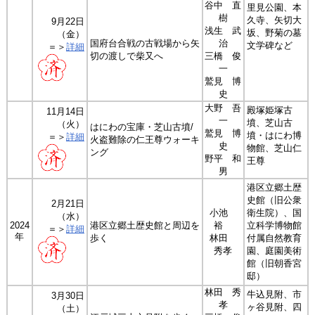
谷中 直
里見公園、本
樹
久寺、矢切大
9月22日
浅生 武
坂、野菊の墓
（金）
国府台合戦の古戦場から矢
治
文学碑など
＝＞
詳細
切の渡しで柴又へ
三橋 俊
一
鷲見 博
史
大野 吾
殿塚姫塚古
11月14日
一
墳、芝山古
（火）
はにわの宝庫・芝山古墳/
鷲見 博
墳・はにわ博
＝＞
詳細
火盗難除の仁王尊ウォーキ
史
物館、芝山仁
ング
野平 和
王尊
男
港区立郷土歴
史館（旧公衆
2月21日
小池
衛生院）、国
（水）
2024
港区立郷土歴史館と周辺を
裕
立科学博物館
＝＞
詳細
年
歩く
林田
付属自然教育
秀孝
園、庭園美術
館（旧朝香宮
邸）
林田 秀
牛込見附、市
3月30日
孝
ヶ谷見附、四
（土）