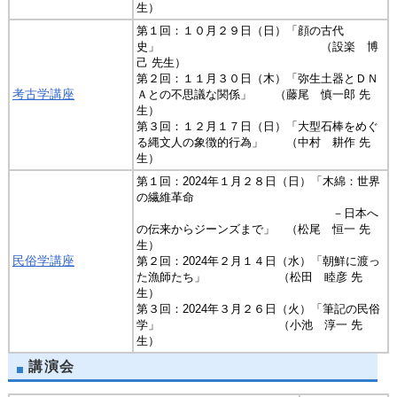
生）
第１回：１０月２９日（日）「顔の古代
史」 （設楽 博
己 先生）
第２回：１１月３０日（木）「弥生土器とＤＮ
考古学講座
Ａとの不思議な関係」 （藤尾 慎一郎 先
生）
第３回：１２月１７日（日）「大型石棒をめぐ
る縄文人の象徴的行為」 （中村 耕作 先
生）
第１回：2024年１月２８日（日）「木綿：世界
の繊維革命
－日本へ
の伝来からジーンズまで」 （松尾 恒一 先
生）
民俗学講座
第２回：2024年２月１４日（水）「朝鮮に渡っ
た漁師たち」 （松田 睦彦 先
生）
第３回：2024年３月２６日（火）「筆記の民俗
学」 （小池 淳一 先
生）
講演会