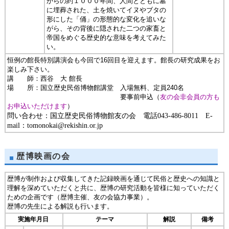
からの約１０００年間、人間とともに墓
に埋葬された、土を焼いてイヌやブタの
形にした「俑」の形態的な変化を追いな
がら、その背後に隠された二つの家畜と
帝国をめぐる歴史的な意味を考えてみた
い。
恒例の館長特別講演会も今回で16回目を迎えます。館長の研究成果をお
楽しみ下さい。
講 師：西谷 大 館長
場 所：国立歴史民俗博物館講堂 入場無料、定員240名
要事前申込（
友の会非会員の方も
お申込いただけます
）
問い合わせ：国立歴史民俗博物館友の会 電話043-486-8011 E-
mail：tomonokai@rekishin.or.jp
歴博映画の会
歴博が制作および収集してきた記録映画を通じて民俗と歴史への知識と
理解を深めていただくと共に、歴博の研究活動を皆様に知っていただく
ための企画です（歴博主催、友の会協力事業）。
歴博の先生による解説も行います。
実施年月日
テーマ
解説
備考