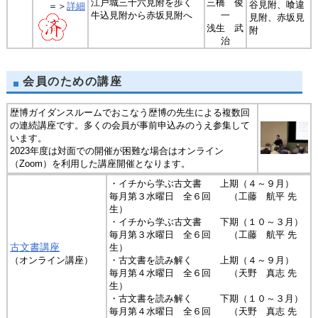
江戸城三十六見附を歩く
三橋 俊
谷見附、喰違
＝＞
詳細
牛込見附から赤坂見附へ
一
見附、赤坂見
浅生 武
附
治
会員のための講座
歴博ガイダンスルームでおこなう歴博の先生による複数回
の連続講座です。多くの会員が事前申込みのうえ参集して
います。
2023年度は対面での開催が困難な場合はオンライン
（Zoom）を利用した講座開催となります。
・イチから学ぶ古文書 上期（４～９月）
毎月第３水曜日 全６回 （工藤 航平 先
生）
・イチから学ぶ古文書 下期（１０～３月）
毎月第３水曜日 全６回 （工藤 航平 先
古文書講座
生）
（オンライン講座）
・古文書を読み解く 上期（４～９月）
毎月第４水曜日 全６回 （天野 真志 先
生）
・古文書を読み解く 下期（１０～３月）
毎月第４水曜日 全６回 （天野 真志 先